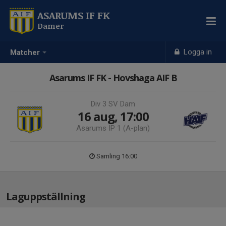
ASARUMS IF FK
Damer
Logga in
Matcher
Asarums IF FK - Hovshaga AIF B
Div 3 SV Dam
16 aug, 17:00
Asarums IP 1 (A-plan)
Samling 16:00
Laguppställning