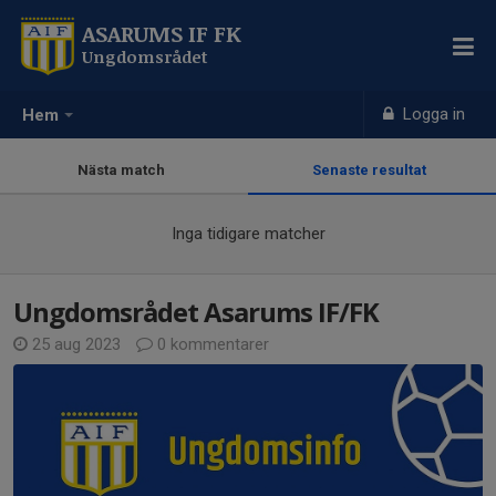
ASARUMS IF FK
Ungdomsrådet
Logga in
Hem
Nästa match
Senaste resultat
Inga tidigare matcher
Ungdomsrådet Asarums IF/FK
25 aug 2023
0 kommentarer