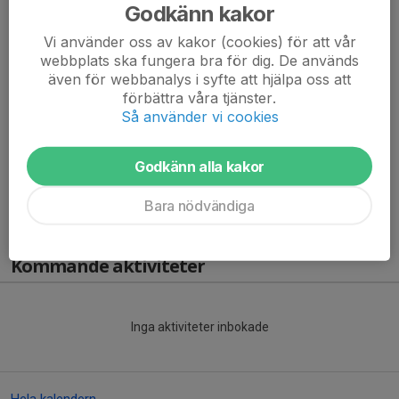
ungdomsråd i föreningen.
Godkänn kakor
Tanken är att man som ungdom ska kunna föra fram sina
Vi använder oss av kakor (cookies) för att vår
åsikter och idéer till föreningen. Föreningen är väldigt mån om
webbplats ska fungera bra för dig. De används
att detta ska bli...
även för webbanalys i syfte att hjälpa oss att
Läs mer
förbättra våra tjänster.
Så använder vi cookies
Välkommen till Ungdomsrådet
Godkänn alla kakor
23 aug 2023
0 kommentarer
Läs mer
Bara nödvändiga
Kommande aktiviteter
Inga aktiviteter inbokade