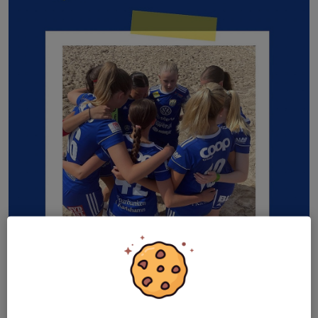
Några ungdomar i Asarums IF håller på att starta upp ett