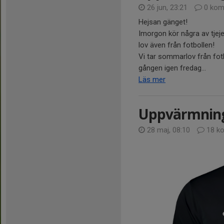
26 jun, 23:21
0 kom
Hejsan gänget!
Imorgon kör några av tjeje
lov även från fotbollen!
Vi tar sommarlov från fot
gången igen fredag...
Läs mer
Uppvärmning
28 maj, 08:10
18 k