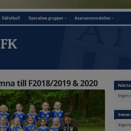
Gåfotboll
Operativa grupper
Asarumsmodellen
 FK
na till F2018/2019 & 2020
Nästa
Ingen 
Senast
Inga r