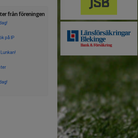
er från föreningen
dag!
ök på IP
s Lunkan!
ter
dag!