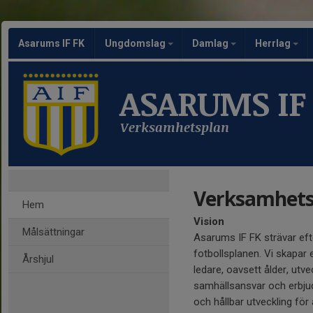
Asarums IF FK
Ungdomslag
Damlag
Herrlag
ASARUMS IF
Verksamhetsplan
Verksamhets
Hem
Vision
Målsättningar
Asarums IF FK strävar eft
fotbollsplanen. Vi skapar
Årshjul
ledare, oavsett ålder, utvec
samhällsansvar och erbjuda 
och hållbar utveckling för