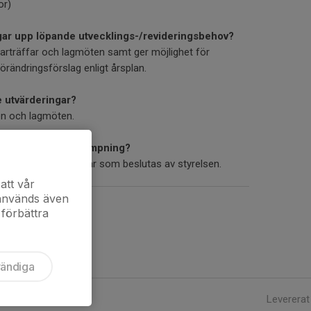
or)
ngar upp löpande utvecklings-/revideringsbehov?
rträffar och lagmöten samt ger möjlighet för
örändringsförslag enligt årsplan.
e utvärderingar?
en och lagmöten.
 i modell och tillämpning?
m förslag på ändringar som beslutas av styrelsen.
att vår
 används även
 förbättra
vändiga
Levererat