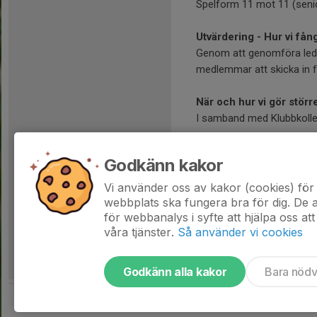
Spelform 11 mot 11 (seni
Utvärdering - Hur vi få
Genom att genomföra leda
medlemmar att skicka in f
När och hur vi gör störr
I samband med Klubbkoll
Vem beslutar om ändring
Godkänn kakor
Operativa grupper tar fra
Vi använder oss av kakor (cookies) för 
webbplats ska fungera bra för dig. De
för webbanalys i syfte att hjälpa oss att
våra tjänster.
Så använder vi cookies
Godkänn alla kakor
Bara nöd
Tjäna pengar till laget