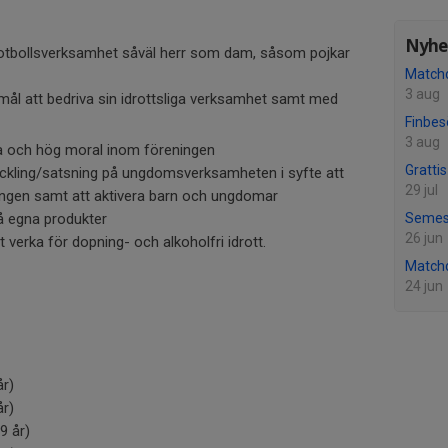
Nyhet
 fotbollsverksamhet såväl herr som dam, såsom pojkar
Match
3 aug
ål att bedriva sin idrottsliga verksamhet samt med
Finbes
3 aug
a och hög moral inom föreningen
Gratti
eckling/satsning på ungdomsverksamheten i syfte att
29 jul
ingen samt att aktivera barn och ungdomar
å egna produkter
Semes
26 jun
t verka för dopning- och alkoholfri idrott.
Match
24 jun
år)
år)
9 år)