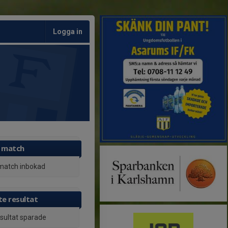
Logga in
 match
match inbokad
e resultat
esultat sparade