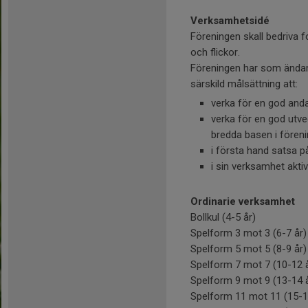
Verksamhetsidé
Föreningen skall bedriva
och flickor.
Föreningen har som ändam
särskild målsättning att:
verka för en god and
verka för en god utv
bredda basen i fören
i första hand satsa p
i sin verksamhet aktiv
Ordinarie verksamhet
Bollkul (4-5 år)
Spelform 3 mot 3 (6-7 år)
Spelform 5 mot 5 (8-9 år)
Spelform 7 mot 7 (10-12 
Spelform 9 mot 9 (13-14 
Spelform 11 mot 11 (15-1