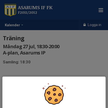
ASARUMS IF FK
F2011/2012
Logga in
Kalender
Träning
Måndag 27 jul, 18:30-20:00
A-plan, Asarums IP
Samling: 18:30