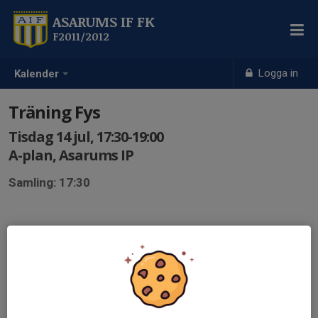
ASARUMS IF FK
F2011/2012
Logga in
Kalender
Träning Fys
Tisdag 14 jul, 17:30-19:00
A-plan, Asarums IP
Samling: 17:30