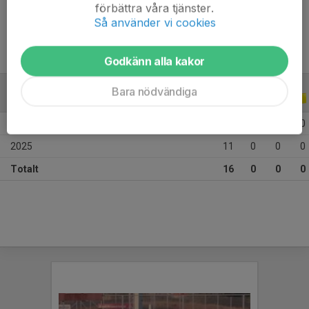
Ålder
11 år
förbättra våra tjänster.
Så använder vi cookies
Godkänn alla kakor
Bara nödvändiga
ALLA SERIER
ALLA ÅR
2026
5
0
0
0
2025
11
0
0
0
Totalt
16
0
0
0