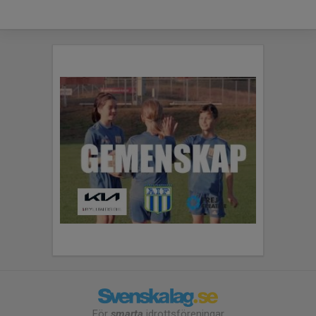
För
smarta
idrottsföreningar