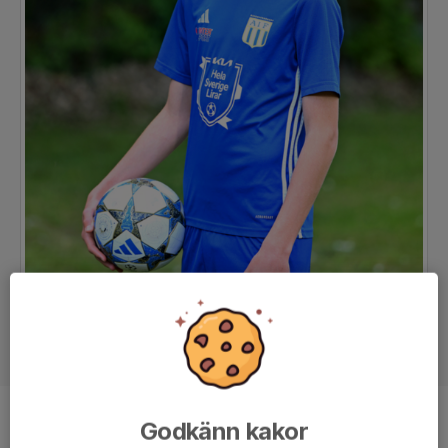
Godkänn kakor
Position
-