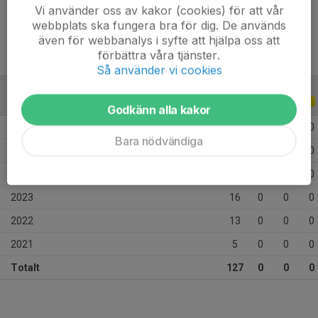
Ålder
15 år
Vi använder oss av kakor (cookies) för att vår
webbplats ska fungera bra för dig. De används
även för webbanalys i syfte att hjälpa oss att
förbättra våra tjänster.
Så använder vi cookies
ALLA SERIER
ALLA ÅR
Godkänn alla kakor
2026
20
0
0
0
Bara nödvändiga
2025
41
0
0
0
2024
32
0
0
0
2023
16
0
0
0
2022
13
0
0
0
2021
5
0
0
0
Totalt
127
0
0
0