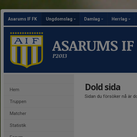
Asarums IF FK
Ungdomslag
Damlag
Herrlag
ASARUMS IF
P2013
Dold sida
Hem
Sidan du försöker nå är d
Truppen
Matcher
Statistik