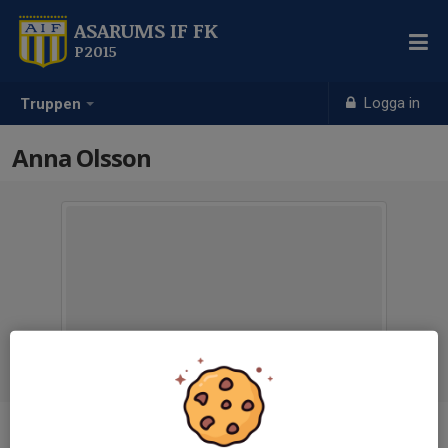
ASARUMS IF FK
P2015
Logga in
Truppen
Anna Olsson
Titel
Tränare