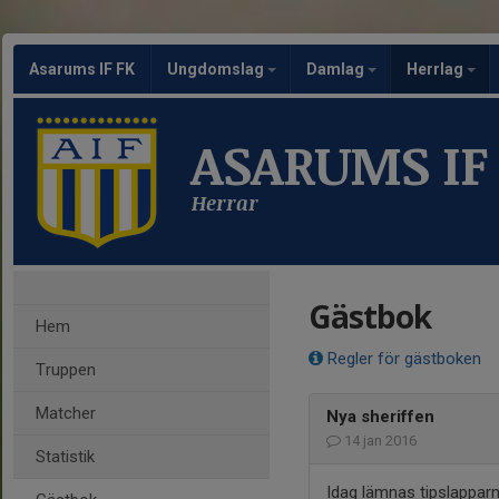
Asarums IF FK
Ungdomslag
Damlag
Herrlag
ASARUMS IF
Herrar
Gästbok
Hem
Regler för gästboken
Truppen
Matcher
Nya sheriffen
14 jan 2016
Statistik
Idag lämnas tipslapparn