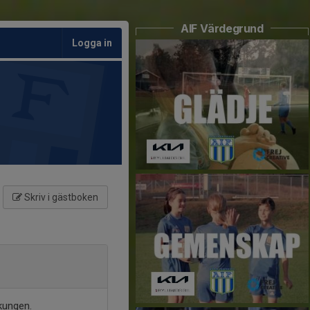
AIF Värdegrund
Logga in
Skriv i gästboken
kungen.