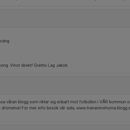
poäng
äsong. Vinst direkt! Grattis Lag Jakob.
t läsa våran blogg som riktar sig enbart mot fotbollen i VÅR kommun
drömelva! För mer info besök vår sida, www.tranarenshorna.blogg