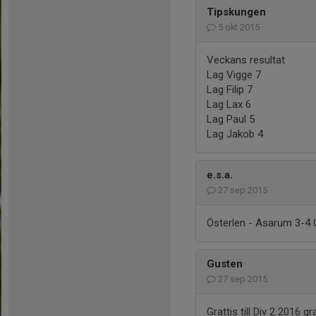
Tipskungen
5 okt 2015
Veckans resultat
Lag Vigge 7
Lag Filip 7
Lag Lax 6
Lag Paul 5
Lag Jakob 4
e.s.a.
27 sep 2015
Österlen - Asarum 3-4 G
Gusten
27 sep 2015
Grattis till Div 2 2016 g