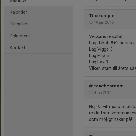
Gästbok
Kalender
Tipskungen
10 jan 2016
Bildgalleri
Dokument
Veckans resultat
Lag Jakob 8+1 bonus 
Kontakt
Lag Vigge 5
Lag Filip 5
Lag Lax 3
Vilken start till årets s
@coachcornerr
4 jan 2016
Hej! Vi vill mana er at
rösta fram kommunens 
som möjligt hakar på!