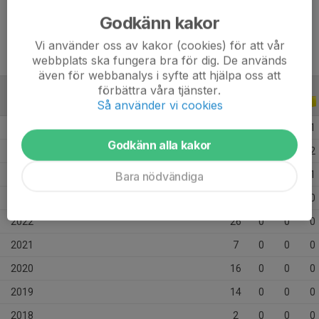
Ålder
17 år
Godkänn kakor
Vi använder oss av kakor (cookies) för att vår
webbplats ska fungera bra för dig. De används
även för webbanalys i syfte att hjälpa oss att
förbättra våra tjänster.
ALLA SERIER
ALLA ÅR
Så använder vi cookies
2026
19
2
6
1
Godkänn alla kakor
2025
33
0
1
2
2024
38
11
12
1
Bara nödvändiga
2023
37
0
0
0
2022
26
0
0
0
2021
7
0
0
0
2020
16
0
0
0
2019
14
0
0
0
2018
2
0
0
0