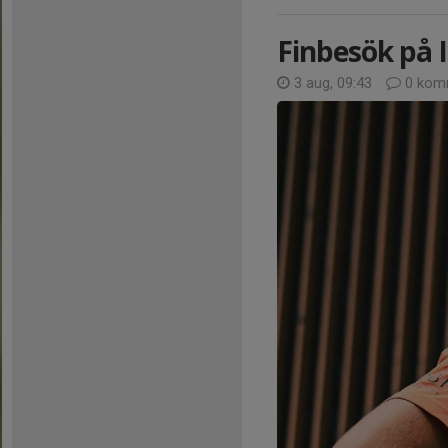
Finbesök på 
3 aug, 09:43
0 kom