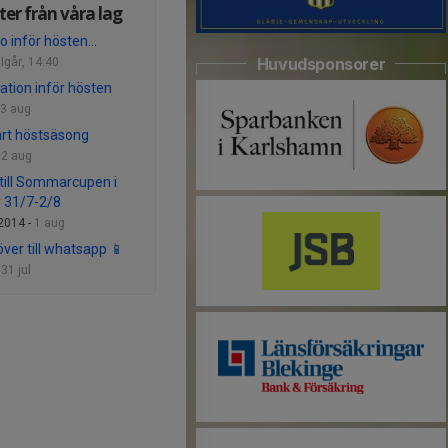
er från våra lag
fo inför hösten…
Huvudsponsorer
-
Igår, 14:40
ation inför hösten
3 aug
rt höstsäsong
-
2 aug
till Sommarcupen i
y 31/7-2/8
2014 -
1 aug
över till whatsapp 📱
-
31 jul