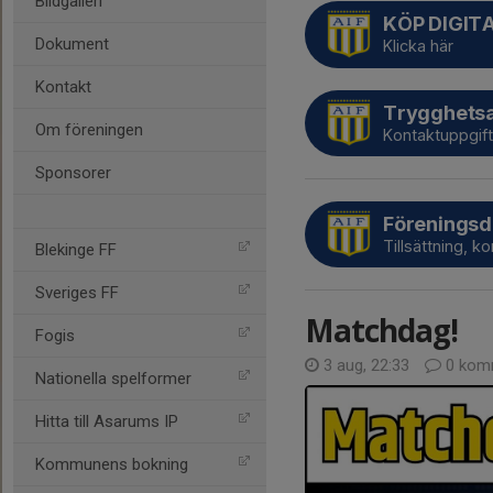
Bildgalleri
KÖP DIGIT
Dokument
Klicka här
Kontakt
Trygghets
Om föreningen
Kontaktuppgift
Sponsorer
Förenings
Tillsättning, k
Blekinge FF
Sveriges FF
Matchdag!
Fogis
3 aug, 22:33
0 kom
Nationella spelformer
Hitta till Asarums IP
Kommunens bokning