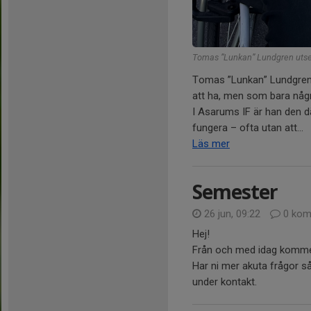
Tomas ”Lunkan” Lundgren utsedd
Tomas ”Lunkan” Lundgren
att ha, men som bara några
I Asarums IF är han den dä
fungera – ofta utan att...
Läs mer
Semester
26 jun, 09:22
0 kom
Hej!
Från och med idag kommer
Har ni mer akuta frågor så
under kontakt.