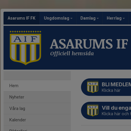
Asarums IF FK
Ungdomslag
Damlag
Herrlag
ASARUMS IF
Officiell hemsida
BLI MEDLE
Hem
Klicka här
Nyheter
Vill du eng
Våra lag
Klicka här och f
Kalender