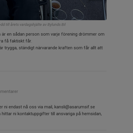
 till årets vardagshjälte av Bylunds Bil
 är en sådan person som varje förening drömmer om
 få faktiskt får.
r trygga, ständigt närvarande kraften som får allt att
mentarer
 ni endast nå oss via mail, kansli@asarumsif.se
 hittar ni kontaktuppgifter till ansvariga på hemsidan,