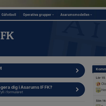
Gåfotboll
Operativa grupper
Asarumsmodellen
 FK
M
Komm
Lör 15
Olo
agera dig i Asarums IF FK?
Her
yll i formuläret
Sön 16