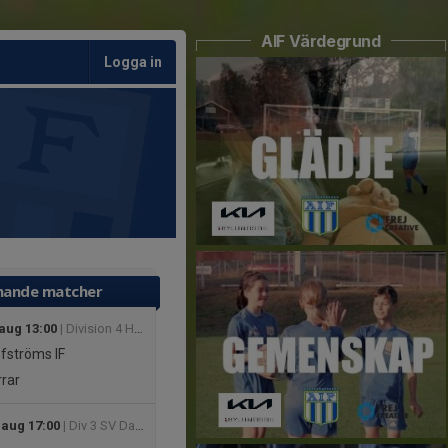
AIF Värdegrund
Logga in
ande matcher
 aug 13:00
| Division 4 Herr
fströms IF
rar
 aug 17:00
| Div 3 SV Dam