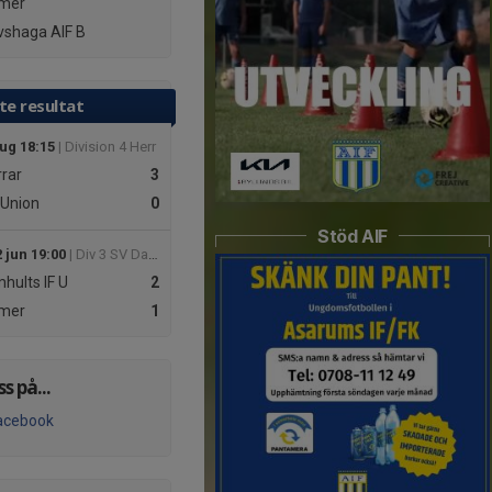
mer
shaga AIF B
te resultat
aug 18:15
| Division 4 Herr
rar
3
Union
0
Stöd AIF
 jun 19:00
| Div 3 SV Dam
hults IF U
2
mer
1
ss på...
acebook