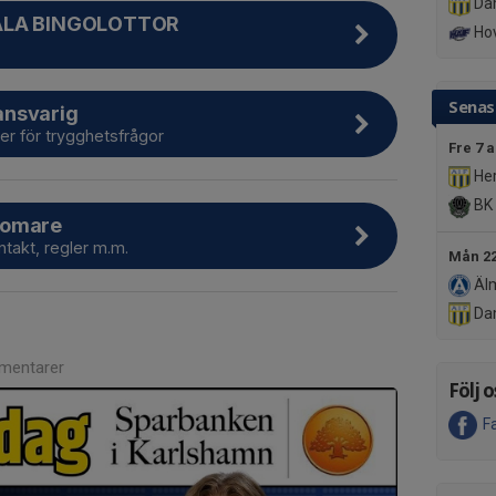
Da
ALA BINGOLOTTOR
Hov
Senas
ansvarig
er för trygghetsfrågor
Fre 7 
Her
BK 
domare
ontakt, regler m.m.
Mån 22
Älm
Da
mentarer
Följ o
F