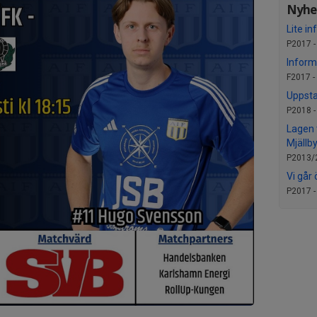
Nyhet
Lite in
P2017 
Inform
F2017 -
Uppsta
P2018 
Lagen 
Mjällb
P2013/
Vi går 
P2017 