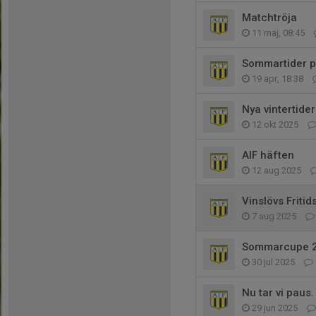
Matchtröja
11 maj, 08:45
Sommartider p
19 apr, 18:38
Nya vintertider
12 okt 2025
AIF häften
12 aug 2025
Vinslövs Friti
7 aug 2025
Sommarcupe 
30 jul 2025
Nu tar vi paus.
29 jun 2025