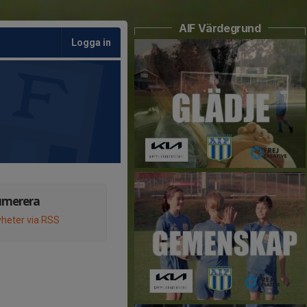
AIF Värdegrund
Logga in
umerera
heter via RSS