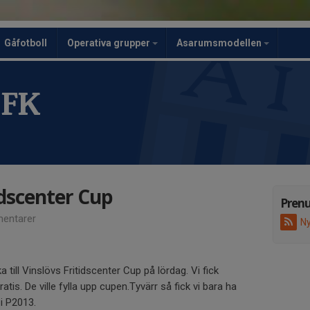
Gåfotboll
Operativa grupper
Asarumsmodellen
 FK
idscenter Cup
Pren
entarer
Ny
a till Vinslövs Fritidscenter Cup på lördag. Vi fick
tis. De ville fylla upp cupen.Tyvärr så fick vi bara ha
i P2013.