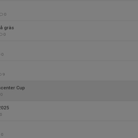
0
å gräs
0
0
9
dscenter Cup
0
2025
0
0