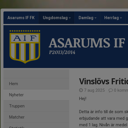
Asarums IF FK
Ungdomslag
Damlag
Herrlag
ASARUMS IF
P2013/2014
Vinslövs Frit
Hem
7 aug 2025
0 komm
Nyheter
Hej!
Truppen
Detta är info till de som sk
Matcher
erbjudande att vara med gra
med 1 lag. Nivån är medel 