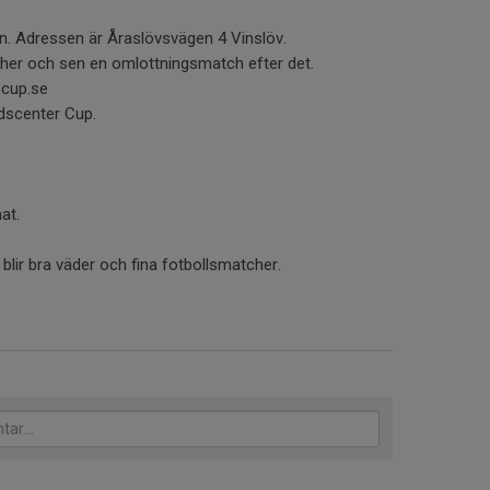
én. Adressen är Åraslövsvägen 4 Vinslöv.
cher och sen en omlottningsmatch efter det.
ocup.se
idscenter Cup.
mat.
 blir bra väder och fina fotbollsmatcher.