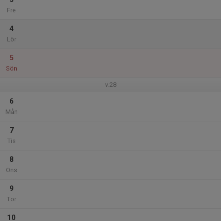
Fre
4
Lör
5
Sön
v.28
6
Mån
7
Tis
8
Ons
9
Tor
10