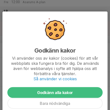
12:00
Fre
Asarums A-plan
18
Lör
19
Sön
v.30
20
10:30
Träning
Godkänn kakor
12:00
Mån
Asarums A-plan
Vi använder oss av kakor (cookies) för att vår
21
webbplats ska fungera bra för dig. De används
Tis
även för webbanalys i syfte att hjälpa oss att
förbättra våra tjänster.
22
17:30
Förfrågan Laxacupen P2012
Så använder vi cookies
13:00
Ons
Halmstad
18:00
Gemensam middag
Godkänn alla kakor
21:00
Halmstad
Bara nödvändiga
18:00
Bindande anmälan Laxacupen 2011