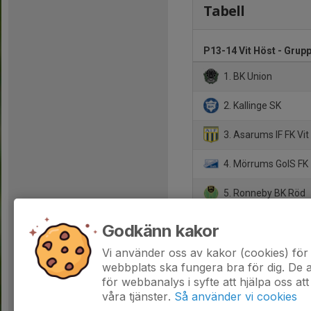
Tabell
P13-14 Vit Höst - Grupp
1. BK Union
2. Kallinge SK
3. Asarums IF FK Vit
4. Mörrums GoIS FK
5. Ronneby BK Röd
6. Saxemara IF Blå
Godkänn kakor
7. Tvings GoIF/Fridl
Vi använder oss av kakor (cookies) för 
webbplats ska fungera bra för dig. De
för webbanalys i syfte att hjälpa oss att
våra tjänster.
Så använder vi cookies