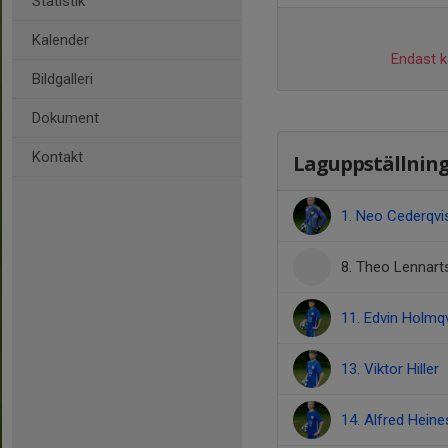
Statistik
Kalender
Endast ka
Bildgalleri
Dokument
Kontakt
Laguppställnin
1. Neo Cederqvi
8. Theo Lennar
11. Edvin Holmqv
13. Viktor Hiller
14. Alfred Hein