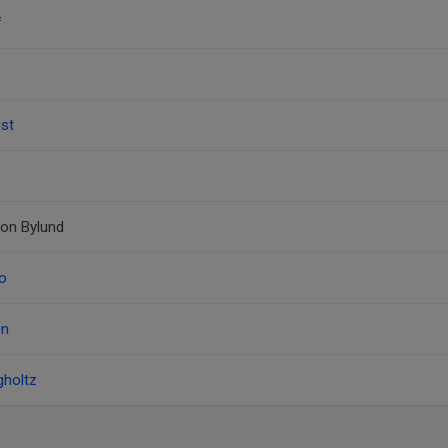
f
ist
son Bylund
o
on
gholtz