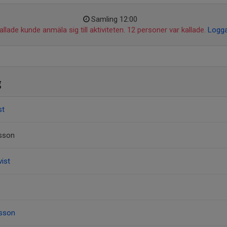
Samling 12:00
llade kunde anmäla sig till aktiviteten. 12 personer var kallade.
Logga
g
st
tsson
ist
esson