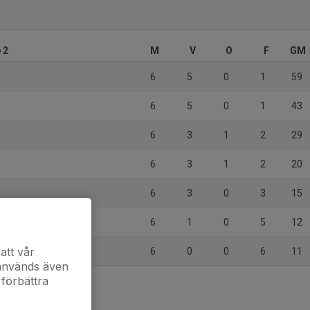
 2
M
V
O
F
GM
6
5
0
1
59
6
5
0
1
43
6
3
1
2
29
6
3
1
2
20
6
3
0
3
15
6
1
0
5
12
evstad GoIF
att vår
6
0
0
6
11
 används även
 förbättra