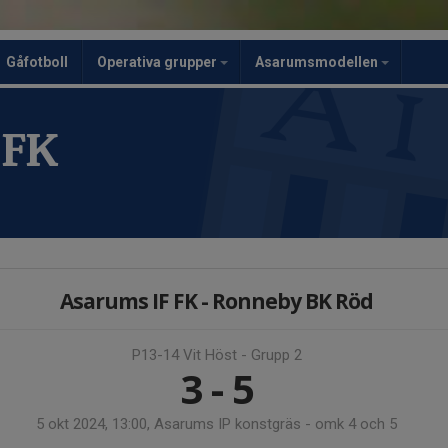
Gåfotboll
Operativa grupper
Asarumsmodellen
 FK
Asarums IF FK - Ronneby BK Röd
P13-14 Vit Höst - Grupp 2
3 - 5
5 okt 2024, 13:00, Asarums IP konstgräs - omk 4 och 5