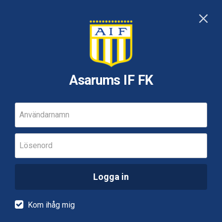
Asarums IF FK
Användarnamn
Lösenord
Logga in
Kom ihåg mig