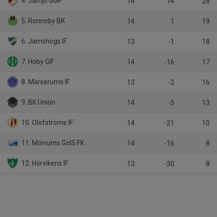
4. Jämjö GoIF
14
14
26
5. Ronneby BK
14
1
19
6. Jämshögs IF
13
-1
18
7. Hoby GIF
14
-16
17
8. Märserums IF
13
-2
16
9. BK Union
14
-5
13
10. Olofströms IF
14
-21
10
11. Mörrums GoIS FK
14
-16
8
12. Hörvikens IF
13
-30
8