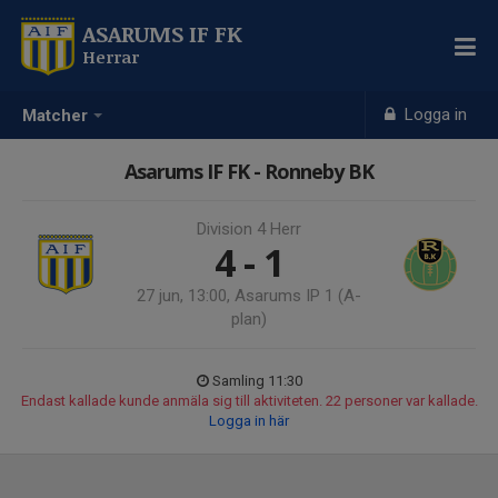
ASARUMS IF FK
Herrar
Logga in
Matcher
Asarums IF FK - Ronneby BK
Division 4 Herr
4 - 1
27 jun, 13:00, Asarums IP 1 (A-
plan)
Samling 11:30
Endast kallade kunde anmäla sig till aktiviteten. 22 personer var kallade.
Logga in här