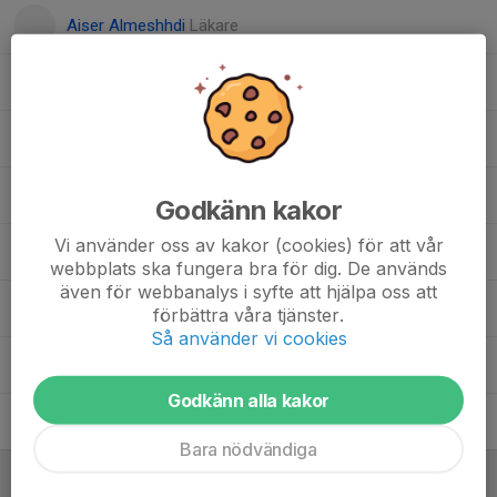
Aiser Almeshhdi
Läkare
Alex Jönsson
Analytiker
Alexander Martinsson
Materialare
Gustav Svensson
Sportchef, assisterande tränare
Godkänn kakor
Vi använder oss av kakor (cookies) för att vår
Hannes Olsson
Materialansvarig
webbplats ska fungera bra för dig. De används
även för webbanalys i syfte att hjälpa oss att
Imad Hassan
Spelarutvecklare
förbättra våra tjänster.
Så använder vi cookies
Jörgen Wikingsson
Matchansvarig
Godkänn alla kakor
Tomas Lundgren
Lagledare
Bara nödvändiga