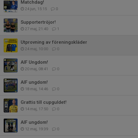
Matchdag!
24 jun, 15:15
0
Supportertröjor!
27 maj, 21:40
1
Utprovning av föreningskläder
24 maj, 10:00
0
AIF Ungdom!
20 maj, 08:41
0
AIF ungdom!
18 maj, 14:46
0
Grattis till cupguldet!
14 maj, 17:50
0
AIF ungdom!
12 maj, 19:39
0