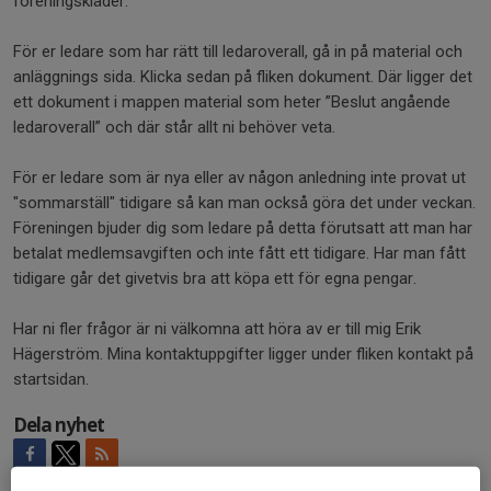
föreningskläder.
För er ledare som har rätt till ledaroverall, gå in på material och
anläggnings sida. Klicka sedan på fliken dokument. Där ligger det
ett dokument i mappen material som heter ”Beslut angående
ledaroverall” och där står allt ni behöver veta.
För er ledare som är nya eller av någon anledning inte provat ut
"sommarställ" tidigare så kan man också göra det under veckan.
Föreningen bjuder dig som ledare på detta förutsatt att man har
betalat medlemsavgiften och inte fått ett tidigare. Har man fått
tidigare går det givetvis bra att köpa ett för egna pengar.
Har ni fler frågor är ni välkomna att höra av er till mig Erik
Hägerström. Mina kontaktuppgifter ligger under fliken kontakt på
startsidan.
Dela nyhet