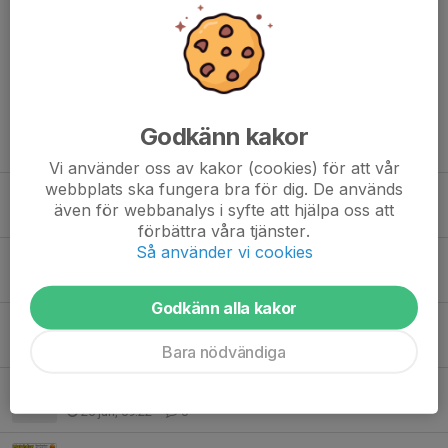
Kommentarer
Godkänn kakor
Tidigare nyheter
Vi använder oss av kakor (cookies) för att vår
webbplats ska fungera bra för dig. De används
Matchdag!
även för webbanalys i syfte att hjälpa oss att
3 aug, 22:33
0
förbättra våra tjänster.
Så använder vi cookies
Finbesök på IP
3 aug, 09:43
0
Godkänn alla kakor
Grattis Lunkan!
29 jul, 07:48
1
Bara nödvändiga
Semester
26 jun, 09:22
0