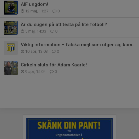
AIF ungdom!
12 maj, 11:27
0
Är du sugen på att testa på lite fotboll?
5 maj, 14:33
0
Viktig information – falska mejl som utger sig komma från Fredrik Wijk
10 apr, 13:03
0
Cirkeln sluts för Adam Kaarle!
9 apr, 15:04
0