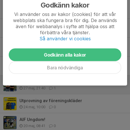
Godkänn kakor
Finbesök på IP
3 aug, 09:43
0
Vi använder oss av kakor (cookies) för att vår
webbplats ska fungera bra för dig. De används
Grattis Lunkan!
även för webbanalys i syfte att hjälpa oss att
29 jul, 07:48
1
förbättra våra tjänster.
Så använder vi cookies
Semester
26 jun, 09:22
0
Godkänn alla kakor
Matchdag!
Bara nödvändiga
24 jun, 15:15
0
Supportertröjor!
27 maj, 21:40
1
Utprovning av föreningskläder
24 maj, 10:00
0
AIF Ungdom!
20 maj, 08:41
0