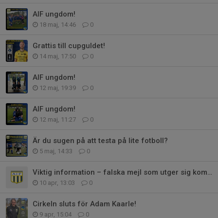
AIF ungdom!
18 maj, 14:46
0
Grattis till cupguldet!
14 maj, 17:50
0
AIF ungdom!
12 maj, 19:39
0
AIF ungdom!
12 maj, 11:27
0
Är du sugen på att testa på lite fotboll?
5 maj, 14:33
0
Viktig information – falska mejl som utger sig komma från Fredrik Wijk
10 apr, 13:03
0
Cirkeln sluts för Adam Kaarle!
9 apr, 15:04
0