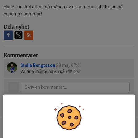
Hade varit kul att se så många av er som möjligt i tröjan på
cuperna i sommar!
Dela nyhet
Kommentarer
Stella Bengtsson
28 maj, 07:41
Va fina måste ha en sån 💙🤍💛
Tidigare nyheter
Matchdag!
3 aug, 22:33
0