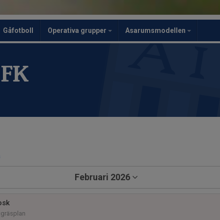
Gåfotboll
Operativa grupper
Asarumsmodellen
 FK
a
Februari 2026
osk
gräsplan