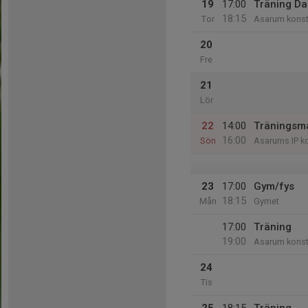
19
17:00
Träning D
18:15
Tor
Asarum konst
20
Fre
21
Lör
22
14:00
Träningsma
16:00
Sön
Asarums IP ko
23
17:00
Gym/fys
18:15
Mån
Gymet
17:00
Träning
19:00
Asarum konst
24
Tis