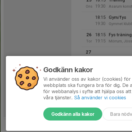
25
18:15
Träning
19:30
Ons
Asarum konst
18:15
Gym/fys
19:30
Gymmet klub
26
18:15
Fys tränin
19:15
Tor
Mörrum, Jös
27
Fre
Godkänn kakor
28
Lör
Vi använder oss av kakor (cookies) för 
webbplats ska fungera bra för dig. De
för webbanalys i syfte att hjälpa oss att
våra tjänster.
Så använder vi cookies
Godkänn alla kakor
Bara nöd
Tjäna pengar till laget