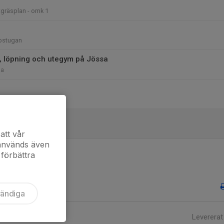
gräsplan - omk 1
bstugan
g, löpning och utegym på Jössa
sa
att vår
 används även
 förbättra
vändiga
Levererat