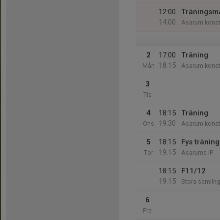
12:00
Träningsma
14:00
Asarum konst
2
17:00
Träning
18:15
Mån
Asarum konst
3
Tis
4
18:15
Träning
19:30
Ons
Asarum konst
5
18:15
Fys träning
19:15
Tor
Asarums IP
18:15
F11/12
19:15
Stora samlin
6
Fre