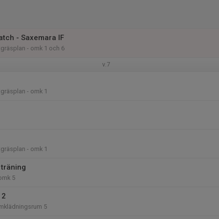
tch - Saxemara IF
gräsplan - omk 1 och 6
v.7
gräsplan - omk 1
gräsplan - omk 1
 träning
 omk 5
12
mklädningsrum 5