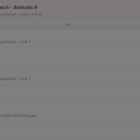
tch - Älmhults IF
gräsplan - omk 1 och 6
v.6
gräsplan - omk 1
gräsplan - omk 1
gssalen Klubbstugan