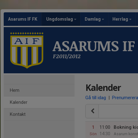
Asarums IF FK
Ungdomslag
Damlag
Herrlag
ASARUMS IF
F2011/2012
Kalender
Hem
Gå till idag
|
Prenumerer
Kalender
Kontakt
1
11:00
Bokning ki
14:30
Sön
Asarum konst