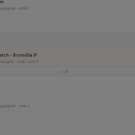
am
gräsplan - omk 2
tch - Bromölla IF
nstgräs - omk 1 och 5
v.9
gräsplan - omk 1