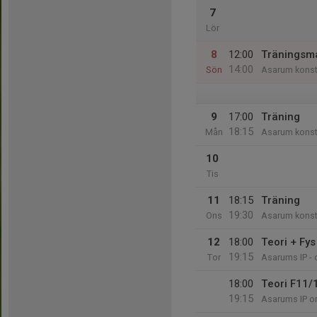
7
Lör
8
12:00
Träningsma
14:00
Sön
Asarum konst
9
17:00
Träning
18:15
Mån
Asarum konst
10
Tis
11
18:15
Träning
19:30
Ons
Asarum konst
12
18:00
Teori + Fys
19:15
Tor
Asarums IP -
18:00
Teori F11/
19:15
Asarums IP o