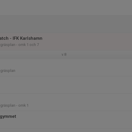
tch - IFK Karlshamn
gräsplan - omk 1 och 7
v.8
gräsplan
gräsplan - omk 1
 gymmet