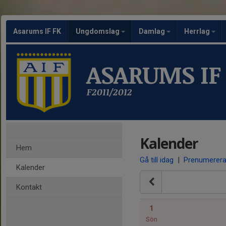
Asarums IF FK
Ungdomslag
Damlag
Herrlag
ASARUMS IF
F2011/2012
Kalender
Hem
Gå till idag
|
Prenumerer
Kalender
Kontakt
1
Sön