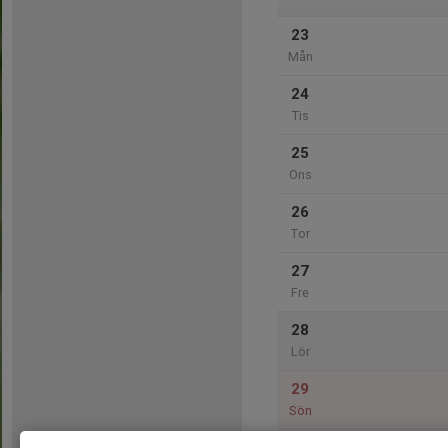
23
Mån
24
Tis
25
Ons
26
Tor
27
Fre
28
Lör
29
Sön