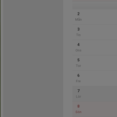
2
Mån
3
Tis
4
Ons
5
Tor
6
Fre
7
Lör
8
Sön